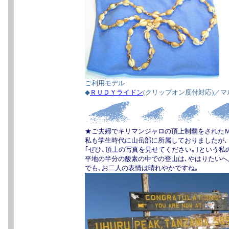
ご利用モデル
◆
ＲＵＤＹライドン
(クリップオン度付対応)／
★ご夫婦でキリマンジャロの頂上制覇をされたＭ
私も学生時代に山岳部に所属しておりましたが､
｢ぜひ､頂上の写真を見せてください｡｣という
平地の半分の酸素の中での登山は､やはりたいへ
でも､お二人の表情は晴れやかですね｡