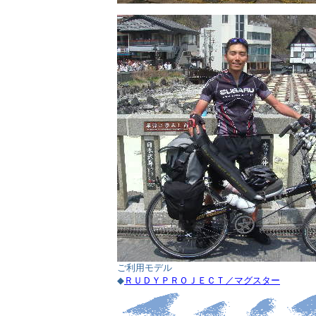
ご利用モデル
◆
ＲＵＤＹＰＲＯＪＥＣＴ／マグスター