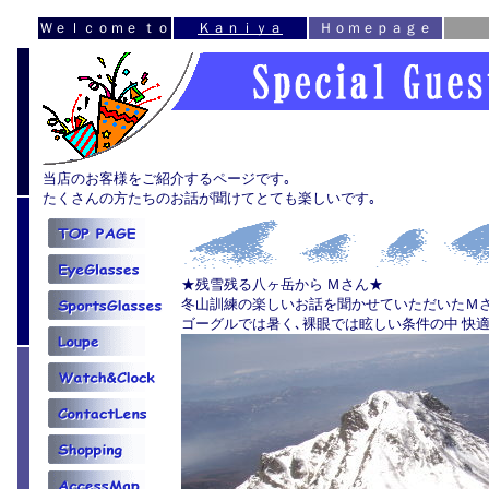
Ｗｅｌｃｏｍｅ ｔｏ
Ｋａｎｉｙａ
Ｈｏｍｅｐａｇｅ
当店のお客様をご紹介するページです｡
たくさんの方たちのお話が聞けてとても楽しいです｡
★残雪残る八ヶ岳から Ｍさん★
冬山訓練の楽しいお話を聞かせていただいたＭ
ゴーグルでは暑く､裸眼では眩しい条件の中 快