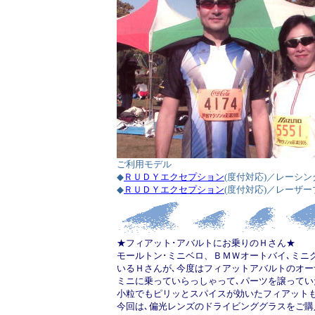
ご利用モデル
◆
ＲＵＤＹエクセプション
(度付対応)／レーシ
◆
ＲＵＤＹエクセプション
(度付対応)／レーザ
★フィアット･アバルトにお乗りのＨさん★
モールトン･ミニベロ、ＢＭＷオートバイ､ミニ
いるＨさんが､今度はフィアットアバルトのオー
ミニに乗っていらっしゃって､パーツを譲ってい
小粒でもピリッとスパイスが効いたフィアットも
今回は､偏光レンズのドライビンググラスをご購