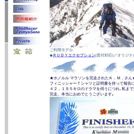
ご利用モデル
◆
ＲＵＤＹエクセプション
(度付対応)／オリジ
★ホノルル マラソンを完走されたＫ．Ｍ．さん
フィニッシャーＴシャツと証明書を持って報告に
４２，１９５キロのドラマを伺うにつれ､私まで
完走、本当におめでとうございます｡