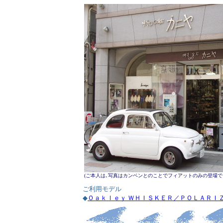
(ご本人は､写真はカンベンとのことでフィアットのみの登場でし
ご利用モデル
◆
Ｏａｋｌｅｙ ＷＨＩＳＫＥＲ／ＰＯＬＡＲＩ