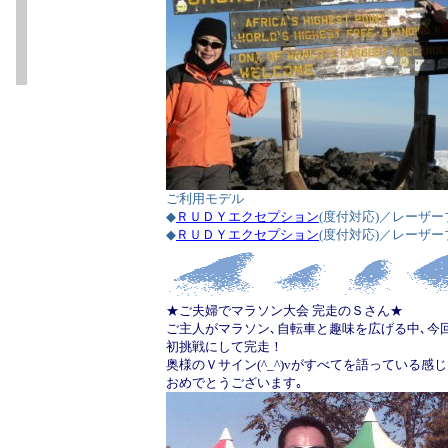
ご利用モデル
◆
ＲＵＤＹエクセプション
(度付対応)／レーザ
◆
ＲＵＤＹエクセプション
(度付対応)／レーザ
★ご夫婦でマラソン大会 完走のＳさん★
ご主人がマラソン､自転車と趣味を広げる中､今回
初挑戦にして完走！
奥様のＶサイン
(^_^)v
がすべてを語っている感じ
おめでとうございます｡