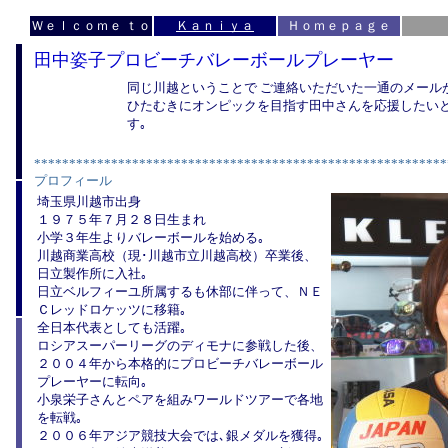
Ｗｅｌｃｏｍｅ ｔｏ
Ｋａｎｉｙａ
Ｈｏｍｅｐａｇｅ
田中姿子プロビーチバレーボールプレーヤー
同じ川越ということで ご連絡いただいた一通のメール
ひたむきにオンピックを目指す田中さんを応援したい
す｡
***********************************************************
プロフィール
埼玉県川越市出身
１９７５年７月２８日生まれ
小学３年生よりバレーボールを始める｡
川越商業高校（現･川越市立川越高校）卒業後、
日立製作所に入社｡
日立ベルフィーユ所属するも休部に伴って、ＮＥ
Ｃレッドロケッツに移籍｡
全日本代表としても活躍｡
ロシアスーパーリーグのディモナに参戦した後、
２００４年から本格的にプロビーチバレーボール
プレーヤーに転向｡
小泉栄子さんとペアを組みワールドツアーで各地
を転戦｡
２００６年アジア競技大会では､銀メダルを獲得｡