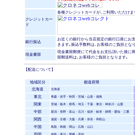
各種クレジットカードが､ご利用いただけま
クレジットカー
ド
お近くの銀行から当店規定の銀行口座にお
銀行振込
きます｡振込手数料は､お客様のご負担となり
現金書留郵便にて代金をお支払頂いた後に商
現金書留
留郵送料は､お客様のご負担となります｡
【配送について】
地域区分
都道府県
北海道
北海道
東北
青森・岩手・秋田・宮城・山形・福島
関東
茨城・栃木・群馬・埼玉・千葉・東京・神奈川・山梨
中部
新潟・長野・富山・石川・福井・岐阜・静岡・愛知・三重
関西
滋賀・京都・大阪・兵庫・奈良・和歌山
中国
鳥取・島根・岡山・広島・山口
四国
徳島・香川・愛媛・高知