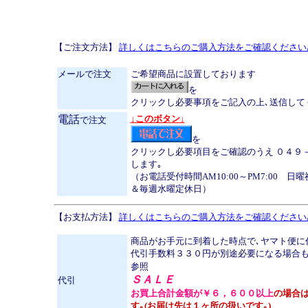
【ご注文方法】
詳しくはこちらのご購入方法をご確認ください
メールで注文
ご希望商品に設置しております
を
クリックし必要事項をご記入の上､送信して
電話
↓このボタン↓
で注文
を
クリックし必要項目をご確認のうえ ０４９
します｡
（お電話受付時間AM10:00～PM7:00 
＆毎週水曜定休日）
【お支払方法】
詳しくはこちらのご購入方法をご確認ください
商品がお手元に到着した時点で､ヤマト便に
代引手数料３３０円が別途必要になる場合も
参照
ＳＡＬＥ
代引
お買上合計金額が￥６，６００以上
の場合は
す｡(お届け先は１ヶ所の扱いです｡)