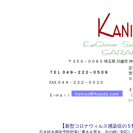
〒３５０－００６５ 埼玉県 川越市 
定
ＴＥＬ ０４９－２２２－０５０９
営
０
FAX ０４９－２２２－０５２０
ま
（
Ｅｰｍａｉｌ
い
【
新型コロナウィルス感染症の５
引き続き感染予防対策に重きを置き、次の様に対応し