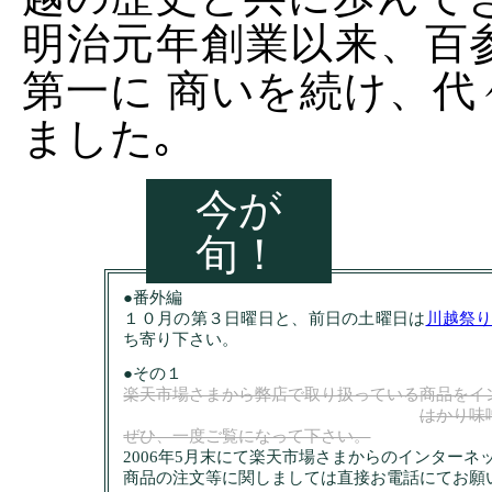
明治元年創業以来、百
第一に 商いを続け、
ました｡
今が
旬！
●番外編
１０月の第３日曜日と、前日の土曜日は
川越祭
ち寄り下さい。
●その１
楽天市場さまから弊店で取り扱っている商品をイ
はかり味
ぜひ、一度ご覧になって下さい。
2006年5月末にて楽天市場さまからのインター
商品の注文等に関しましては直接お電話にてお願