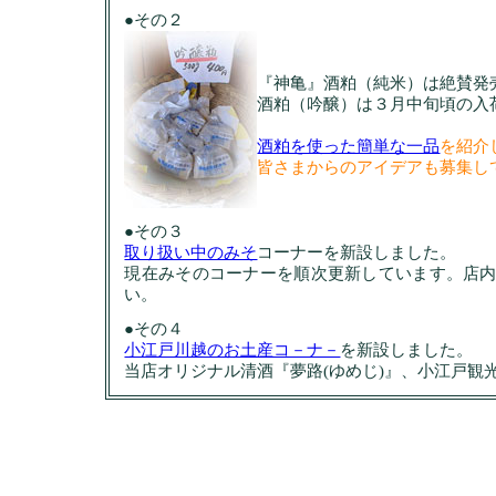
●その２
『神亀』酒粕（純米）は絶賛発
酒粕（吟醸）は３月中旬頃の入
酒粕を使った簡単な一品
を紹介
皆さまからのアイデアも募集し
●その３
取り扱い中のみそ
コーナーを新設しました。
現在みそのコーナーを順次更新しています。店
い。
●その４
小江戸川越のお土産コ－ナ－
を新設しました。
当店オリジナル清酒『夢路(ゆめじ)』、小江戸観